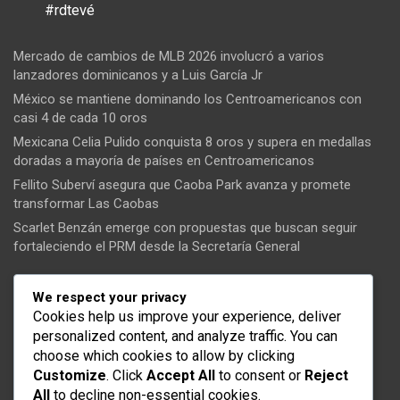
#rdtevé
Mercado de cambios de MLB 2026 involucró a varios
lanzadores dominicanos y a Luis García Jr
México se mantiene dominando los Centroamericanos con
casi 4 de cada 10 oros
Mexicana Celia Pulido conquista 8 oros y supera en medallas
doradas a mayoría de países en Centroamericanos
Fellito Suberví asegura que Caoba Park avanza y promete
transformar Las Caobas
Scarlet Benzán emerge con propuestas que buscan seguir
fortaleciendo el PRM desde la Secretaría General
Tendencias
We respect your privacy
Cookies help us improve your experience, deliver
Santo Domingo Oeste
personalized content, and analyze traffic. You can
choose which cookies to allow by clicking
Manoguayabo
Customize
. Click
Accept All
to consent or
Reject
Ministerio Público
All
to decline non-essential cookies.