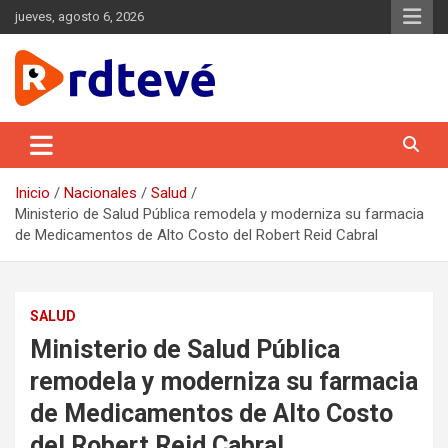
Saltar
jueves, agosto 6, 2026
al
contenido
Conectado a ti 24/7
– Generamos contenido de valor para
RDTEVÉ
nuestra audiencia, de manera continua, y lo difundimos a través
de las diversas plataformas digitales, con una gestión
innovadora, eficiente y con independencia de criterio.
Inicio
Nacionales
Salud
Ministerio de Salud Pública remodela y moderniza su farmacia
de Medicamentos de Alto Costo del Robert Reid Cabral
SALUD
Ministerio de Salud Pública
remodela y moderniza su farmacia
de Medicamentos de Alto Costo
del Robert Reid Cabral