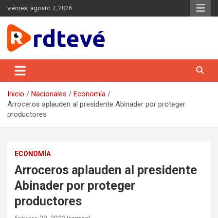
Saltar
viernes, agosto 7, 2026
al
contenido
Conectado a ti 24/7
– Generamos contenido de valor para
RDTEVÉ
nuestra audiencia, de manera continua, y lo difundimos a través
de las diversas plataformas digitales, con una gestión
innovadora, eficiente y con independencia de criterio.
Inicio
Nacionales
Economía
Arroceros aplauden al presidente Abinader por proteger
productores
ECONOMÍA
Arroceros aplauden al presidente
Abinader por proteger
productores