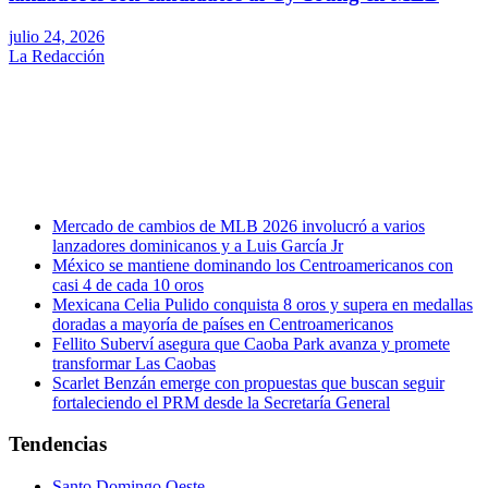
julio 24, 2026
La Redacción
Generamos contenido de valor para nuestra audiencia,
de manera continua, y lo difundimos a través de las
diversas plataformas digitales, con una gestión
innovadora, eficiente y con independencia de criterio.
#rdtevé
Mercado de cambios de MLB 2026 involucró a varios
lanzadores dominicanos y a Luis García Jr
México se mantiene dominando los Centroamericanos con
casi 4 de cada 10 oros
Mexicana Celia Pulido conquista 8 oros y supera en medallas
doradas a mayoría de países en Centroamericanos
Fellito Suberví asegura que Caoba Park avanza y promete
transformar Las Caobas
Scarlet Benzán emerge con propuestas que buscan seguir
fortaleciendo el PRM desde la Secretaría General
Tendencias
Santo Domingo Oeste