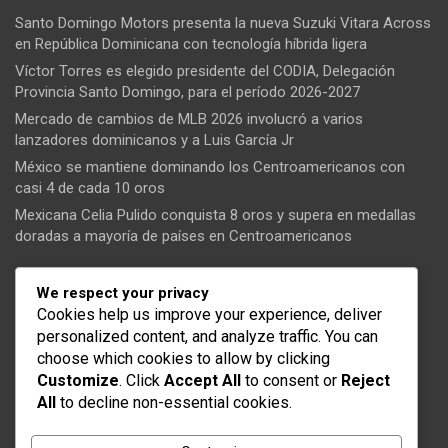
Santo Domingo Motors presenta la nueva Suzuki Vitara Across
en República Dominicana con tecnología híbrida ligera
Víctor Torres es elegido presidente del CODIA, Delegación
Provincia Santo Domingo, para el período 2026-2027
Mercado de cambios de MLB 2026 involucró a varios
lanzadores dominicanos y a Luis García Jr
México se mantiene dominando los Centroamericanos con
casi 4 de cada 10 oros
Mexicana Celia Pulido conquista 8 oros y supera en medallas
doradas a mayoría de países en Centroamericanos
Tendencias
We respect your privacy
Cookies help us improve your experience, deliver
Santo Domingo Oeste
personalized content, and analyze traffic. You can
choose which cookies to allow by clicking
Manoguayabo
Customize
. Click
Accept All
to consent or
Reject
Ministerio Público
All
to decline non-essential cookies.
INAP
Grandes Ligas