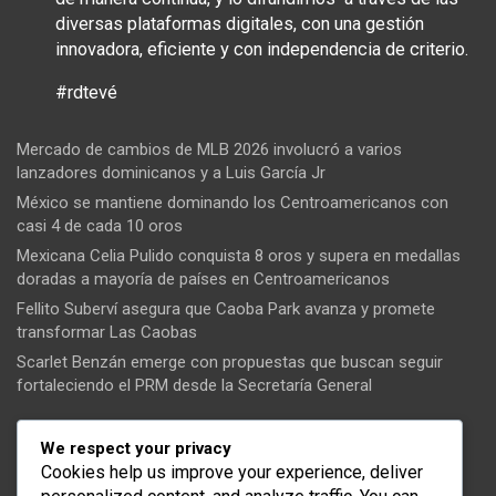
diversas plataformas digitales, con una gestión
innovadora, eficiente y con independencia de criterio.
#rdtevé
Mercado de cambios de MLB 2026 involucró a varios
lanzadores dominicanos y a Luis García Jr
México se mantiene dominando los Centroamericanos con
casi 4 de cada 10 oros
Mexicana Celia Pulido conquista 8 oros y supera en medallas
doradas a mayoría de países en Centroamericanos
Fellito Suberví asegura que Caoba Park avanza y promete
transformar Las Caobas
Scarlet Benzán emerge con propuestas que buscan seguir
fortaleciendo el PRM desde la Secretaría General
Tendencias
We respect your privacy
Cookies help us improve your experience, deliver
Santo Domingo Oeste